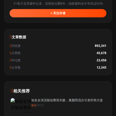
51看片首席爆料记者，深耕娱乐圈8年，独家爆料命中率高达92%
+ 关注作者
文章数据
浏览量
892,341
点赞数
45,678
评论数
23,456
分享数
12,345
相关推荐
知名女演员疑似整容失败，素颜照流出引发轩然大波
娱乐
65万