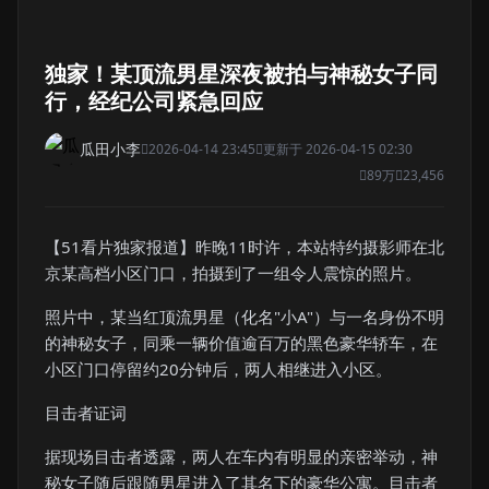
独家！某顶流男星深夜被拍与神秘女子同
行，经纪公司紧急回应
瓜田小李
2026-04-14 23:45
更新于 2026-04-15 02:30
89万
23,456
【51看片独家报道】昨晚11时许，本站特约摄影师在北
京某高档小区门口，拍摄到了一组令人震惊的照片。
照片中，某当红顶流男星（化名"小A"）与一名身份不明
的神秘女子，同乘一辆价值逾百万的黑色豪华轿车，在
小区门口停留约20分钟后，两人相继进入小区。
目击者证词
据现场目击者透露，两人在车内有明显的亲密举动，神
秘女子随后跟随男星进入了其名下的豪华公寓。目击者