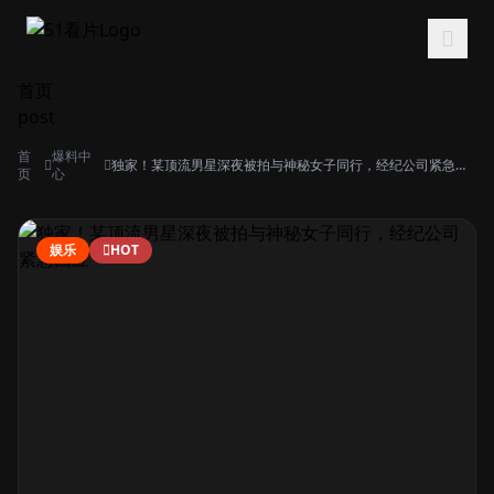
跳过导航
首页
post
首
爆料中
独家！某顶流男星深夜被拍与神秘女子同行，经纪公司紧急回
页
心
应
娱乐
HOT