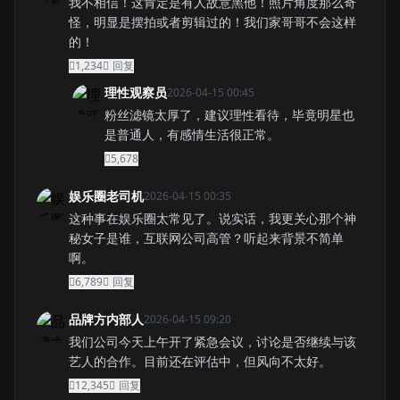
我不相信！这肯定是有人故意黑他！照片角度那么奇
怪，明显是摆拍或者剪辑过的！我们家哥哥不会这样
的！
1,234
回复
理性观察员
2026-04-15 00:45
粉丝滤镜太厚了，建议理性看待，毕竟明星也
是普通人，有感情生活很正常。
5,678
娱乐圈老司机
2026-04-15 00:35
这种事在娱乐圈太常见了。说实话，我更关心那个神
秘女子是谁，互联网公司高管？听起来背景不简单
啊。
6,789
回复
品牌方内部人
2026-04-15 09:20
我们公司今天上午开了紧急会议，讨论是否继续与该
艺人的合作。目前还在评估中，但风向不太好。
12,345
回复