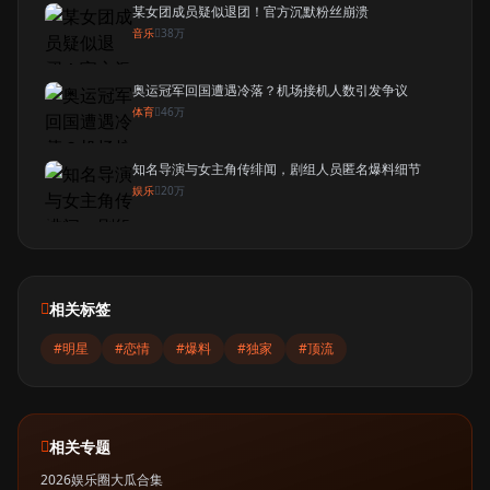
某女团成员疑似退团！官方沉默粉丝崩溃
音乐
38万
奥运冠军回国遭遇冷落？机场接机人数引发争议
体育
46万
知名导演与女主角传绯闻，剧组人员匿名爆料细节
娱乐
20万
相关标签
#明星
#恋情
#爆料
#独家
#顶流
相关专题
2026娱乐圈大瓜合集