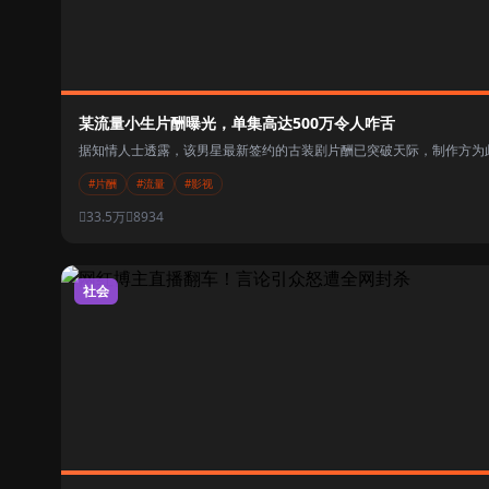
某流量小生片酬曝光，单集高达500万令人咋舌
据知情人士透露，该男星最新签约的古装剧片酬已突破天际，制作方为此削
#片酬
#流量
#影视
33.5万
8934
社会