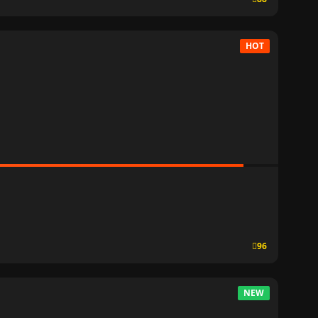
HOT
96
NEW