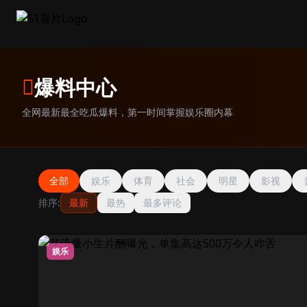
跳过导航
爆料中心
全网最新最全吃瓜爆料，第一时间掌握娱乐圈内幕
全部
娱乐
体育
社会
明星
影视
排序:
最新
最热
最多评论
娱乐