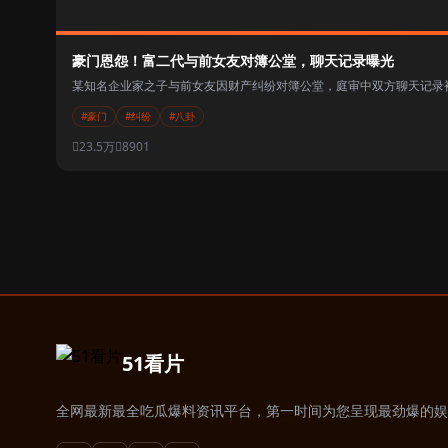
豪门恩怨！富二代与前女友对簿公堂，聊天记录曝光
某知名企业家之子与前女友因财产纠纷对簿公堂，庭审中双方聊天记录被
#豪门
#纠纷
#八卦
23.5万
8901
51看片
全网最新最全吃瓜爆料资讯平台，第一时间为您呈现最劲爆的娱