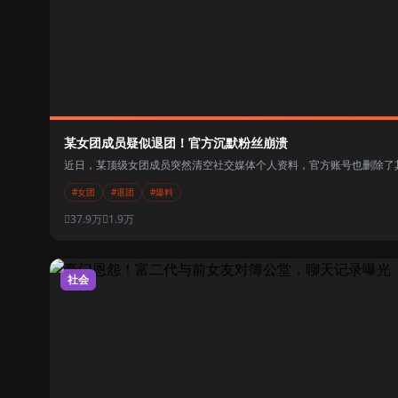
某女团成员疑似退团！官方沉默粉丝崩溃
近日，某顶级女团成员突然清空社交媒体个人资料，官方账号也删除了其
#女团
#退团
#爆料
37.9万
1.9万
社会