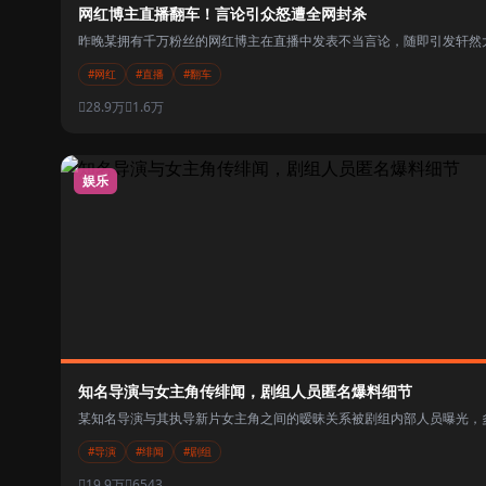
网红博主直播翻车！言论引众怒遭全网封杀
昨晚某拥有千万粉丝的网红博主在直播中发表不当言论，随即引发轩然大
#网红
#直播
#翻车
28.9万
1.6万
娱乐
知名导演与女主角传绯闻，剧组人员匿名爆料细节
某知名导演与其执导新片女主角之间的暧昧关系被剧组内部人员曝光，多
#导演
#绯闻
#剧组
19.9万
6543