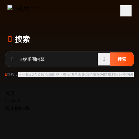
跳过导航
搜索
搜索
热搜：
王一博恋情
某顶流塌房
奥运夺金
明星离婚
综艺翻车
网红爆料
娱乐圈内幕
首页
search
娱乐圈内幕