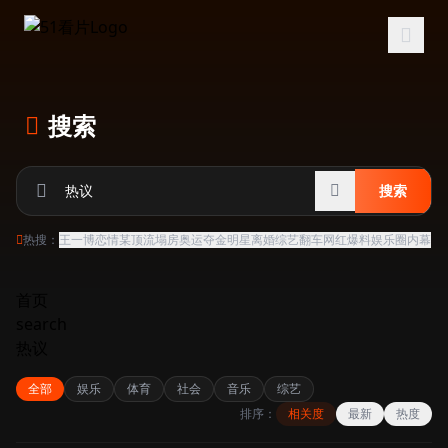
跳过导航
搜索
搜索
热搜：
王一博恋情
某顶流塌房
奥运夺金
明星离婚
综艺翻车
网红爆料
娱乐圈内幕
首页
search
热议
全部
娱乐
体育
社会
音乐
综艺
排序：
相关度
最新
热度