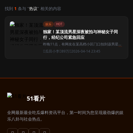
找到
1
条与 "
热议
" 相关的内容
娱乐
HOT
独家！某顶流男星深夜被拍与神秘女子同
行，经纪公司紧急回应
昨晚11点，有网友在某高档小区门口拍到该男星与
一名神秘女子同乘一辆豪车，两人关系引发网友
热
瓜田小李
89万
2026-04-14 23:45
议
...
51看片
全网最新最全吃瓜爆料资讯平台，第一时间为您呈现最劲爆的娱
乐八卦与社会热点。