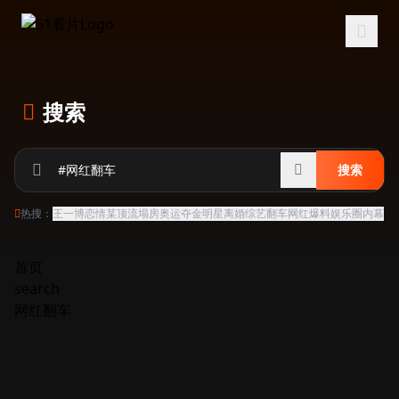
跳过导航
搜索
搜索
热搜：
王一博恋情
某顶流塌房
奥运夺金
明星离婚
综艺翻车
网红爆料
娱乐圈内幕
首页
search
网红翻车