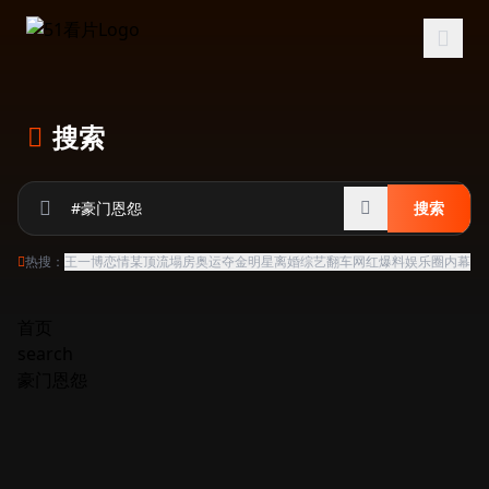
跳过导航
搜索
搜索
热搜：
王一博恋情
某顶流塌房
奥运夺金
明星离婚
综艺翻车
网红爆料
娱乐圈内幕
首页
search
豪门恩怨