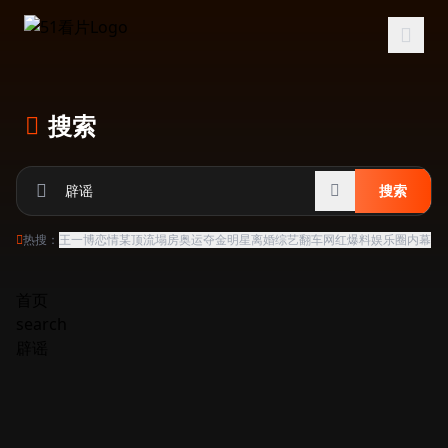
跳过导航
搜索
搜索
热搜：
王一博恋情
某顶流塌房
奥运夺金
明星离婚
综艺翻车
网红爆料
娱乐圈内幕
首页
search
辟谣