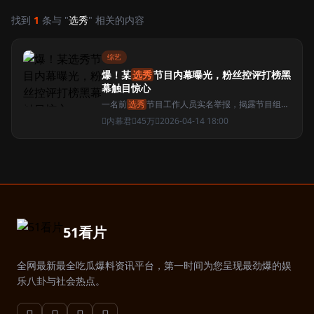
找到
1
条与 "
选秀
" 相关的内容
综艺
爆！某
选秀
节目内幕曝光，粉丝控评打榜黑
幕触目惊心
一名前
选秀
节目工作人员实名举报，揭露节目组与
资本勾结操控排名，大量真实数据遭到篡改...
内幕君
45万
2026-04-14 18:00
51看片
全网最新最全吃瓜爆料资讯平台，第一时间为您呈现最劲爆的娱
乐八卦与社会热点。