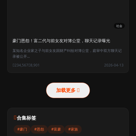
社会
豪门恩怨！富二代与前女友对簿公堂，聊天记录曝光
某知名企业家之子与前女友因财产纠纷对簿公堂，庭审中双方聊天记
录被公开...
234,567
8,901
2026-04-13
加载更多
合集标签
#豪门
#恩怨
#富豪
#家族