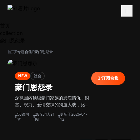
跳过导航
首页
collection
豪门恩怨录
首页
专题合集
豪门恩怨录
NEW
社会
订阅合集
豪门恩怨录
深扒国内顶级豪门家族的恩怨情仇，财
富、权力、爱情交织的狗血大戏，比电
视剧还精彩。
56篇内
28,934人订
更新于2026-04-
容
阅
12