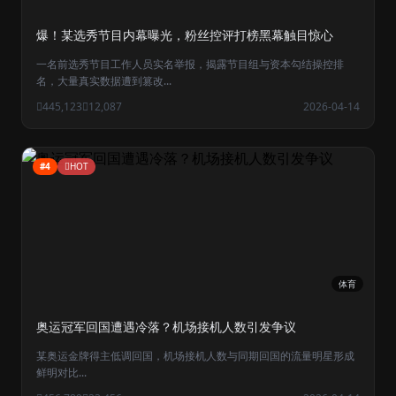
爆！某选秀节目内幕曝光，粉丝控评打榜黑幕触目惊心
一名前选秀节目工作人员实名举报，揭露节目组与资本勾结操控排
名，大量真实数据遭到篡改...
445,123
12,087
2026-04-14
#4
HOT
体育
奥运冠军回国遭遇冷落？机场接机人数引发争议
某奥运金牌得主低调回国，机场接机人数与同期回国的流量明星形成
鲜明对比...