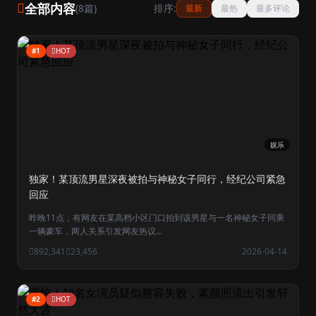
全部内容
(8篇)
排序:
最新
最热
最多评论
#1
HOT
娱乐
独家！某顶流男星深夜被拍与神秘女子同行，经纪公司紧急
回应
昨晚11点，有网友在某高档小区门口拍到该男星与一名神秘女子同乘
一辆豪车，两人关系引发网友热议...
892,341
23,456
2026-04-14
#2
HOT